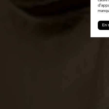
cadre 
d’appa
manque
En 