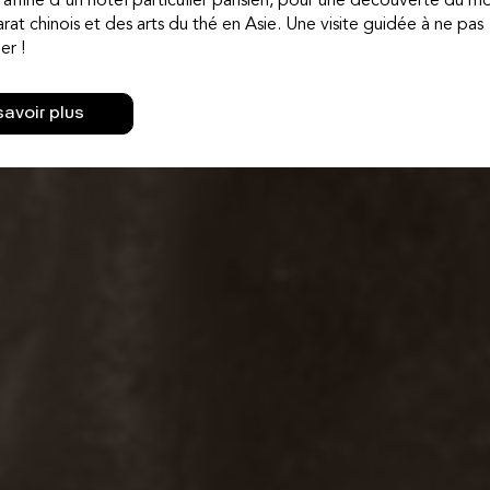
raffiné d'un hôtel particulier parisien, pour une découverte du mo
rat chinois et des arts du thé en Asie. Une visite guidée à ne pas
r !
savoir plus