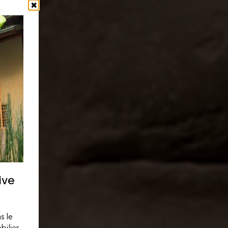
✖
ive
s le