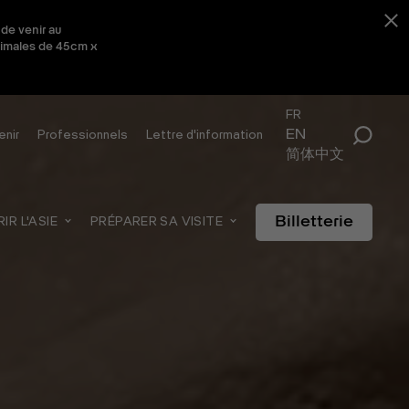
 de venir au
aximales de 45cm x
FR
EN
enir
Professionnels
Lettre d'information
简体中文
Billetterie
R L'ASIE
PRÉPARER SA VISITE