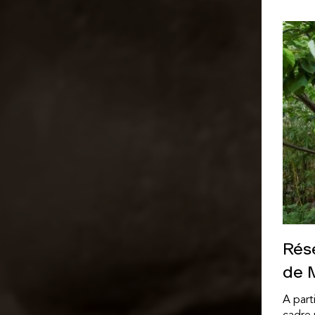
Rése
de 
A part