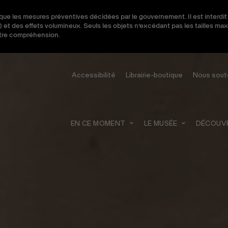
ique les mesures préventives décidées par le gouvernement. Il est interdit
recherche
 et des effets volumineux. Seuls les objets n’excédant pas les tailles m
otre compréhension.
Accessibilité
Librairie-boutique
Nous sout
EN CE MOMENT
LE MUSÉE
DÉCOUVRI