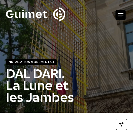
Panneau de gestion des cookies
O
INSTALLATION MONUMENTALE
DAL DARI.
La Lune et
les Jambes