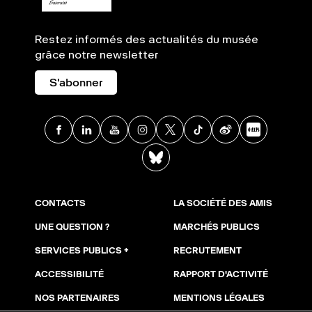
Restez informés des actualités du musée
grâce notre newsletter
S'abonner
Facebook
Linkedin
Youtube
Instagram
X
TikTok
Weibo
Xia
BlueSky
CONTACTS
LA SOCIÉTÉ DES AMIS
UNE QUESTION ?
MARCHÉS PUBLICS
SERVICES PUBLICS +
RECRUTEMENT
ACCESSIBILITÉ
RAPPORT D'ACTIVITÉ
NOS PARTENAIRES
MENTIONS LÉGALES