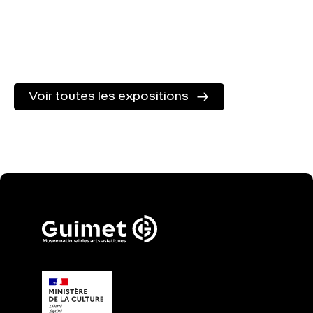
Trésors
royaux
de
Corée
Voir toutes les expositions
(57 av.
J.-C.-
935)
En savoir plus