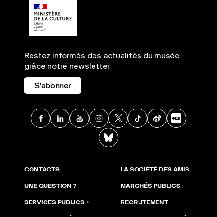
Restez informés des actualités du musée
grâce notre newsletter
S'abonner
Facebook
Linkedin
Youtube
Instagram
X
TikTok
Weibo
Xia
BlueSky
CONTACTS
LA SOCIÉTÉ DES AMIS
UNE QUESTION ?
MARCHÉS PUBLICS
SERVICES PUBLICS +
RECRUTEMENT