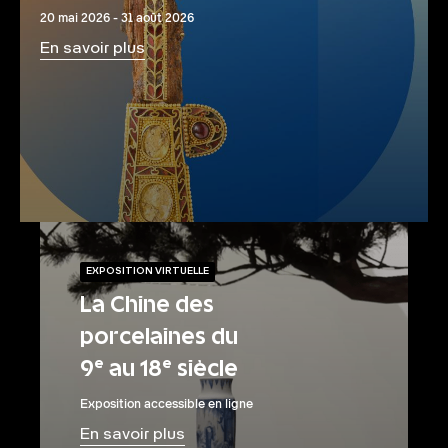
20 mai 2026 - 31 août 2026
En savoir plus
EXPOSITION VIRTUELLE
La Chine des
porcelaines du
9ᵉ au 18ᵉ siècle
Exposition accessible en ligne
En savoir plus