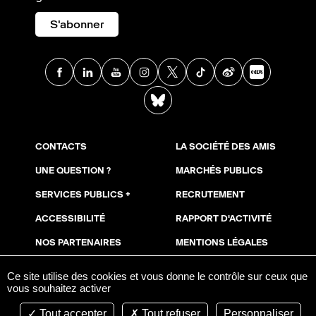
S'abonner
Facebook
Linkedin
Youtube
Instagram
X
TikTok
Weibo
Xia
BlueSky
CONTACTS
LA SOCIÉTÉ DES AMIS
UNE QUESTION ?
MARCHÉS PUBLICS
SERVICES PUBLICS +
RECRUTEMENT
ACCESSIBILITÉ
RAPPORT D'ACTIVITÉ
NOS PARTENAIRES
MENTIONS LÉGALES
NOUS SOUTENIR
COOKIES
Ce site utilise des cookies et vous donne le contrôle sur ceux que
vous souhaitez activer
ESPACE PRESSE
AVIS DE PUBLICITÉ
Tout accepter
Tout refuser
Personnaliser