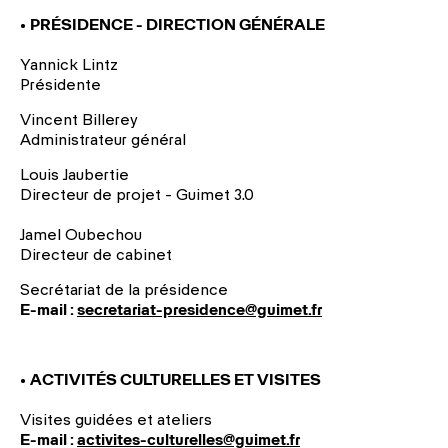
•
PR
É
SIDENCE - DIRECTION G
É
N
É
RALE
Yannick Lintz
Présidente
Vincent Billerey
Administrateur général
Louis Jaubertie
Directeur de projet - Guimet 3.0
Jamel Oubechou
Directeur de cabinet
Secrétariat de la présidence
E-mail :
secretariat-presidence@guimet.fr
•
ACTIVIT
ÉS CULTURELLES ET VISITES
Visites guidées et ateliers
E-mail :
activites-culturelles@guimet.fr