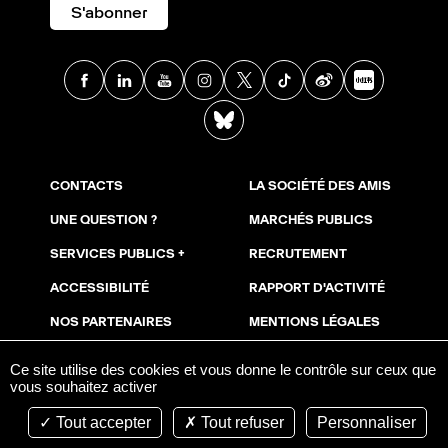
S'abonner
Facebook
Linkedin
Youtube
Instagram
X
TikTok
Weibo
Xia
BlueSky
CONTACTS
LA SOCIÉTÉ DES AMIS
UNE QUESTION ?
MARCHÉS PUBLICS
SERVICES PUBLICS +
RECRUTEMENT
ACCESSIBILITÉ
RAPPORT D'ACTIVITÉ
NOS PARTENAIRES
MENTIONS LÉGALES
NOUS SOUTENIR
COOKIES
Ce site utilise des cookies et vous donne le contrôle sur ceux que
vous souhaitez activer
ESPACE PRESSE
AVIS DE PUBLICITÉ
Tout accepter
Tout refuser
Personnaliser