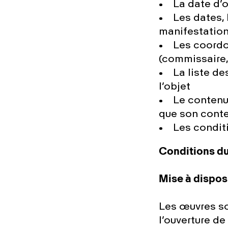
• La date d’o
• Les dates, l
manifestatio
• Les coordon
(commissaire,
• La liste de
l’objet
• Le contenu 
que son conte
• Les conditio
Conditions du
Mise à dispos
Les œuvres so
l’ouverture de