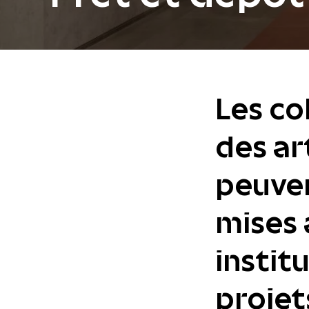
Les co
des ar
peuve
mises 
instit
projet