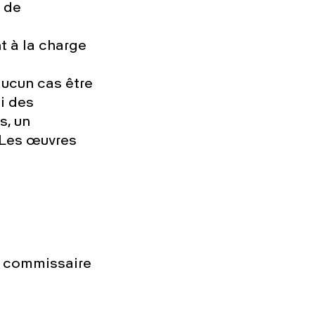
e de
t à la charge
 aucun cas être
oi des
s, un
 Les œuvres
ou commissaire