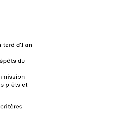
 tard d'1 an
dépôts du
ommission
s prêts et
critères