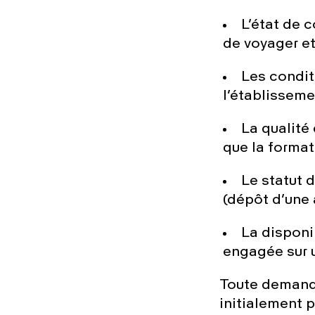
L’état de 
de voyager et
Les condit
l’établissemen
La qualité 
que la forma
Le statut d
(dépôt d’une 
La disponi
engagée sur u
Toute demande
initialement 