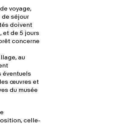
 de voyage,
s de séjour
tés doivent
, et de 5 jours
 prêt concerne
llage, au
ent
s éventuels
 des œuvres et
rves du musée
ne
osition, c
elle-