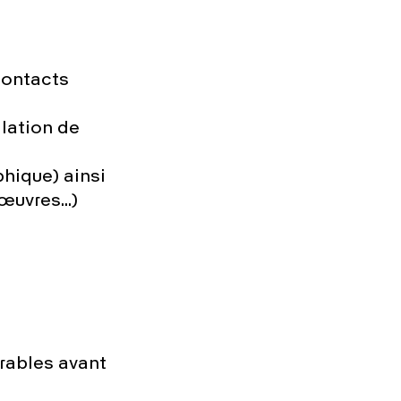
contacts
llation de
hique) ainsi
’œuvres…)
vrables avant