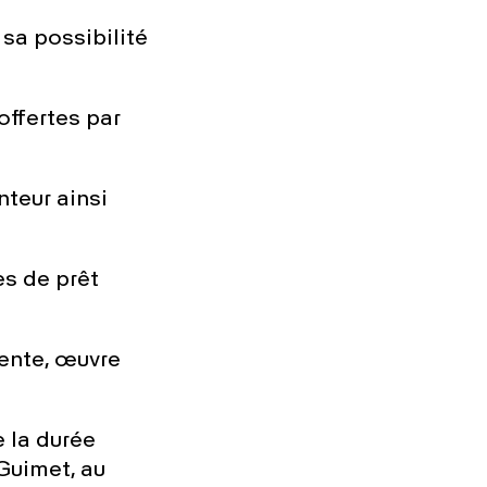
 sa possibilité
offertes par
nteur ainsi
es de prêt
nente, œuvre
 la durée
Guimet,
au