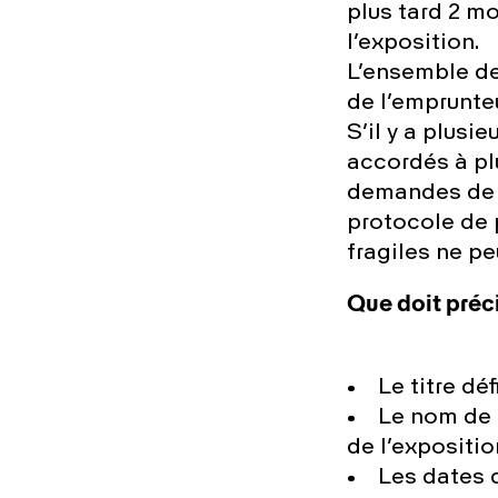
plus tard 2 mo
l’exposition.
L’ensemble de
de l’emprunteu
S’il y a plusi
accordés à plu
demandes de pr
protocole de 
fragiles ne pe
Que doit préc
• Le titre déf
• Le nom de l
de l’expositio
• Les dates d