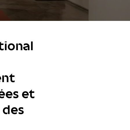
tional
ent
ées et
r des