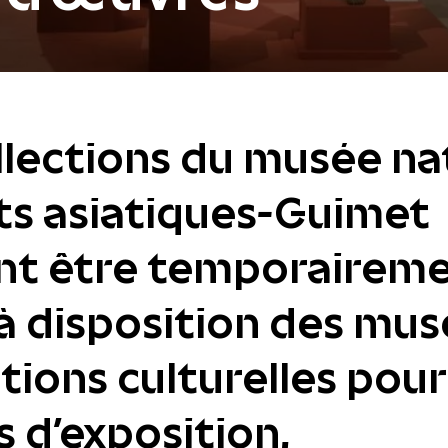
llections du musée na
ts asiatiques-Guimet
nt être temporairem
à disposition des mus
utions culturelles pou
s d’exposition.