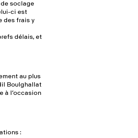
t de soclage
lui-ci est
 des frais y
efs délais, et
tement au plus
dil
Boulghallat
e à l’occasion
ations :