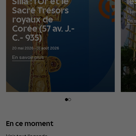
Silla : l’Or et le
le
Sacré Trésors
6 jui
royaux de
En 
Corée (57 av. J.-
C.- 935)
20 mai 2026 - 31 août 2026
En savoir plus
En ce moment