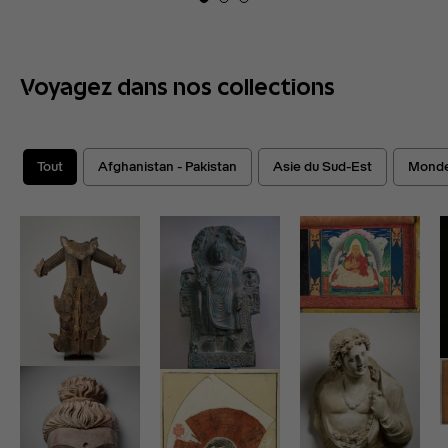
Voyagez dans nos collections
Tout
Afghanistan - Pakistan
Asie du Sud-Est
Monde