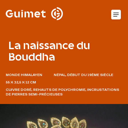
Panneau de gestion des cookies
O
La naissance du
Bouddha
MONDE HIMALAYEN
NÉPAL, DÉBUT DU 19ÈME SIÈCLE
55 X 32,5 X 12 CM
CUIVRE DORÉ, REHAUTS DE POLYCHROMIE, INCRUSTATIONS
DE PIERRES SEMI-PRÉCIEUSES