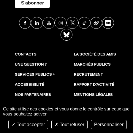
S'abonner
Facebook
Linkedin
Youtube
Instagram
X
TikTok
Weibo
Xia
BlueSky
CONTACTS
LA SOCIÉTÉ DES AMIS
UNE QUESTION ?
MARCHÉS PUBLICS
SERVICES PUBLICS +
RECRUTEMENT
ACCESSIBILITÉ
RAPPORT D'ACTIVITÉ
NOS PARTENAIRES
MENTIONS LÉGALES
NOUS SOUTENIR
COOKIES
Ce site utilise des cookies et vous donne le contrôle sur ceux que
vous souhaitez activer
ESPACE PRESSE
AVIS DE PUBLICITÉ
Tout accepter
Tout refuser
Personnaliser