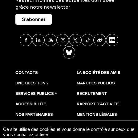
Restez informés des actualités du musée
grâce notre newsletter
S'abonner
Facebook
Linkedin
Youtube
Instagram
X
TikTok
Weibo
Xia
BlueSky
CONTACTS
LA SOCIÉTÉ DES AMIS
UNE QUESTION ?
MARCHÉS PUBLICS
SERVICES PUBLICS +
RECRUTEMENT
ACCESSIBILITÉ
RAPPORT D'ACTIVITÉ
NOS PARTENAIRES
MENTIONS LÉGALES
NOUS SOUTENIR
COOKIES
Ce site utilise des cookies et vous donne le contrôle sur ceux que
vous souhaitez activer
ESPACE PRESSE
AVIS DE PUBLICITÉ