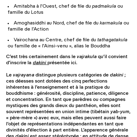
Amitabha à l’Ouest, chef de file du
padmakula
ou
famille du Lotus
Amoghasiddhi au Nord, chef de file du
karmakula
ou
famille de l’Action
Vairochana au Centre, chef de file du
tathagatakula
ou famille de « l’Ainsi-venu », alias le Bouddha
C’est très certainement dans le
vajrakula
qu’il convient
d’inscrire la
dakini
présentée ici.
Le
vajrayana
distingue plusieurs catégories de
dakini
;
ces déesses sont dotées des cinq perfections
inhérentes à l’enseignement et à la pratique du
bouddhisme : générosité, discipline, patience, diligence
et concentration. En tant que parèdres ou compagnes
mystiques des grands dieux du panthéon, elles sont
souvent représentées en union intime (tibétain
yab-yum
,
« père-mère ») avec eux, mais elles peuvent aussi faire
l’objet de représentations indépendantes en tant que
divinités d’élection à part entière. L’apparence générale
des
dakini
est assez stéréotypée : en attitude de danse,