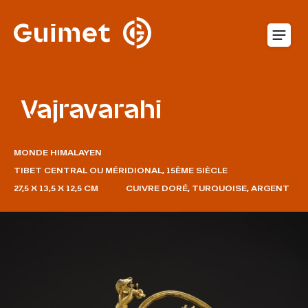
Panneau de gestion des cookies
O
Vajravarahi
MONDE HIMALAYEN
TIBET CENTRAL OU MÉRIDIONAL, 15ÈME SIÈCLE
27,5 X 13,5 X 12,5 CM
CUIVRE DORÉ, TURQUOISE, ARGENT