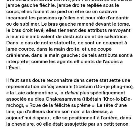
jambe gauche fléchie, jambe droite repliée sous le
corps, elles foulent au pied un être ou un cadavre
incarnant les passions qu’elles ont pour rôle d’anéantir
ou de sublimer. Le bras gauche ramené devant le torse,
le bras droit levé, elles tiennent des attributs renvoyant
à leur rôle ambivalent de destructrice et de salvatrice.
Dans le cas de notre statuette, ce sont un couperet à
lame courbe, dans la main droite, et une coupe
crânienne, dans la main gauche : de tels attributs sont à
interpréter comme les agents efficients de l’accès à
l’Éveil.
Il faut sans doute reconnaître dans cette statuette une
représentation de Vajravarahi (tibétain rDo-rje phag-mo),
« la Laie adamantine », la
dakini
plus spécifiquement
associée au dieu Chakrasamvara (tibétain ‘Khor-lo bDe-
mchog), « Roue de la félicité suprême ». La tête d’une
laie, qui d’ailleurs donne son nom à la déesse, a
aujourd’hui disparu ; elle se positionnait à l’arrière, dans
la chevelure, où elle était assujettie par un petit tenon.