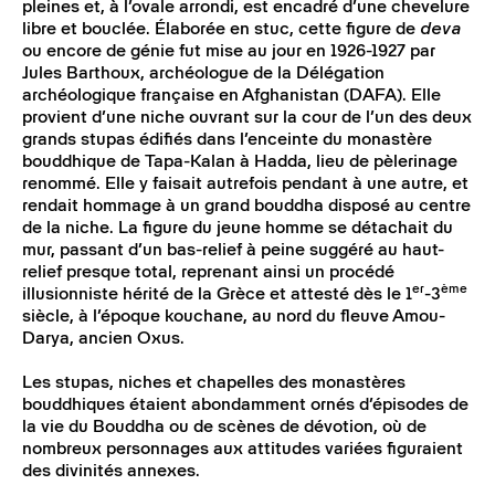
pleines et, à l’ovale arrondi, est encadré d’une chevelure
libre et bouclée. Élaborée en stuc, cette figure de
deva
ou encore de génie fut mise au jour en 1926-1927 par
Jules Barthoux, archéologue de la Délégation
archéologique française en Afghanistan (DAFA). Elle
provient d’une niche ouvrant sur la cour de l’un des deux
grands stupas édifiés dans l’enceinte du monastère
bouddhique de Tapa-Kalan à Hadda, lieu de pèlerinage
renommé. Elle y faisait autrefois pendant à une autre, et
rendait hommage à un grand bouddha disposé au centre
de la niche. La figure du jeune homme se détachait du
mur, passant d’un bas-relief à peine suggéré au haut-
relief presque total, reprenant ainsi un procédé
er
ème
illusionniste hérité de la Grèce et attesté dès le 1
-3
siècle, à l’époque kouchane, au nord du fleuve Amou-
Darya, ancien Oxus.
Les stupas, niches et chapelles des monastères
bouddhiques étaient abondamment ornés d’épisodes de
la vie du Bouddha ou de scènes de dévotion, où de
nombreux personnages aux attitudes variées figuraient
des divinités annexes.