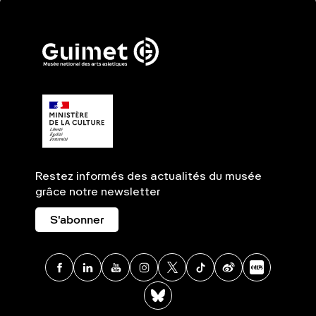
Restez informés des actualités du musée
grâce notre newsletter
S'abonner
Facebook
Linkedin
Youtube
Instagram
X
TikTok
Weibo
Xia
BlueSky