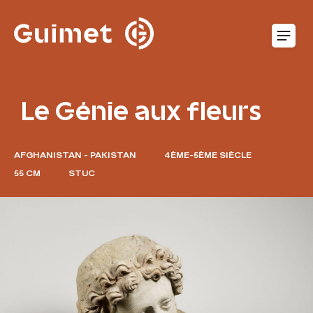
Panneau de gestion des cookies
O
Le Génie aux fleurs
AFGHANISTAN - PAKISTAN
4ÈME-5ÈME SIÈCLE
55 CM
STUC