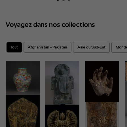
Voyagez dans nos collections
Tout
Afghanistan - Pakistan
Asie du Sud-Est
Monde