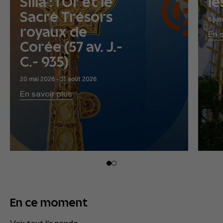
Silla : l’Or et le
le
Sacré Trésors
6 jui
royaux de
En 
Corée (57 av. J.-
C.- 935)
20 mai 2026 - 31 août 2026
En savoir plus
En ce moment