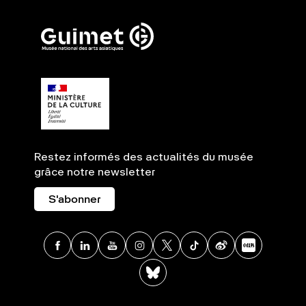
Restez informés des actualités du musée
grâce notre newsletter
S'abonner
Facebook
Linkedin
Youtube
Instagram
X
TikTok
Weibo
Xia
BlueSky