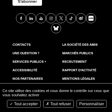
S'abonner
Facebook
Linkedin
Youtube
Instagram
X
TikTok
Weibo
Xia
BlueSky
CONTACTS
LA SOCIÉTÉ DES AMIS
UNE QUESTION ?
MARCHÉS PUBLICS
SERVICES PUBLICS +
RECRUTEMENT
ACCESSIBILITÉ
RAPPORT D'ACTIVITÉ
NOS PARTENAIRES
MENTIONS LÉGALES
NOUS SOUTENIR
COOKIES
Ce site utilise des cookies et vous donne le contrôle sur ceux que
vous souhaitez activer
ESPACE PRESSE
AVIS DE PUBLICITÉ
Tout accepter
Tout refuser
Personnaliser