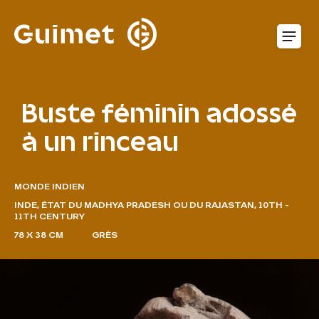
Panneau de gestion des cookies
O
Buste féminin adossé
à un rinceau
MONDE INDIEN
INDE, ÉTAT DU MADHYA PRADESH OU DU RAJASTAN, 10TH -
11TH CENTURY
78 X 38 CM
GRÈS