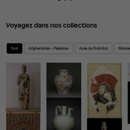
Voyagez dans nos collections
Tout
Afghanistan - Pakistan
Asie du Sud-Est
Monde