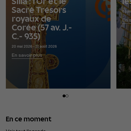
Silla : l’Or et le
le
Sacré Trésors
6 jui
royaux de
En 
Corée (57 av. J.-
C.- 935)
20 mai 2026 - 31 août 2026
En savoir plus
En ce moment