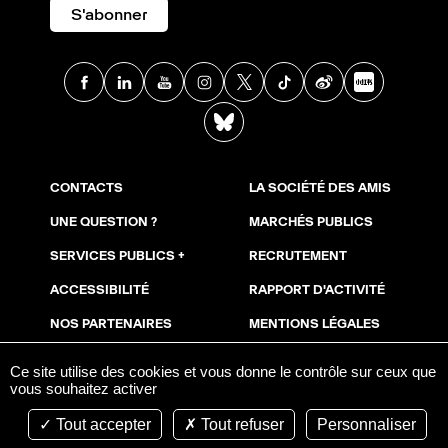
S'abonner
Facebook
Linkedin
Youtube
Instagram
X
TikTok
Weibo
Xia
BlueSky
CONTACTS
LA SOCIÉTÉ DES AMIS
UNE QUESTION ?
MARCHÉS PUBLICS
SERVICES PUBLICS +
RECRUTEMENT
ACCESSIBILITÉ
RAPPORT D'ACTIVITÉ
NOS PARTENAIRES
MENTIONS LÉGALES
NOUS SOUTENIR
COOKIES
Ce site utilise des cookies et vous donne le contrôle sur ceux que
vous souhaitez activer
ESPACE PRESSE
AVIS DE PUBLICITÉ
Tout accepter
Tout refuser
Personnaliser