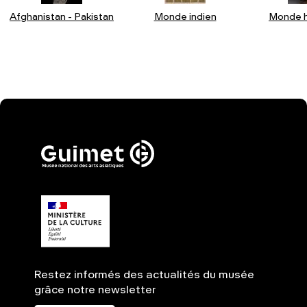
Afghanistan - Pakistan
Monde indien
Monde h
Restez informés des actualités du musée
grâce notre newsletter