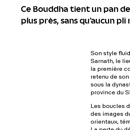
Ce Bouddha tient un pan de 
plus près, sans qu’aucun pl
Son style flu
Sarnath, le li
la première c
retenu de son
sous la dynast
province du 
Les boucles d
des images du
orientaux, tém