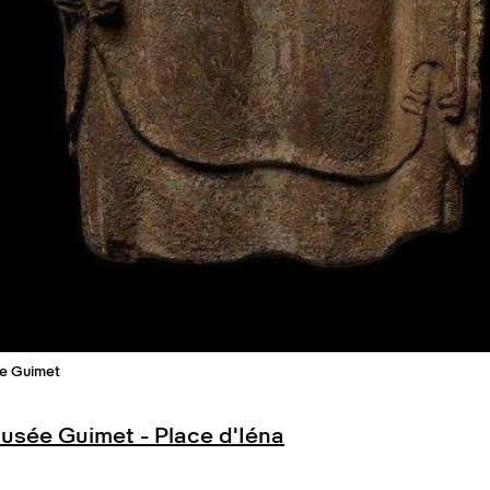
ée Guimet
sée Guimet - Place d'Iéna