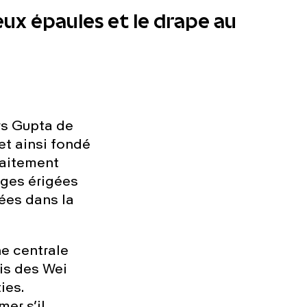
eux épaules et le drape au
rs Gupta de
et ainsi fondé
raitement
ages érigées
vées dans la
he centrale
is des Wei
ies.