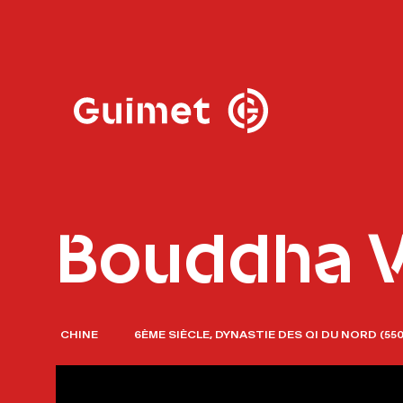
Panneau de gestion des cookies
Fermer la modale de 
Bouddha V
CHINE
6ÈME SIÈCLE, DYNASTIE DES QI DU NORD (550