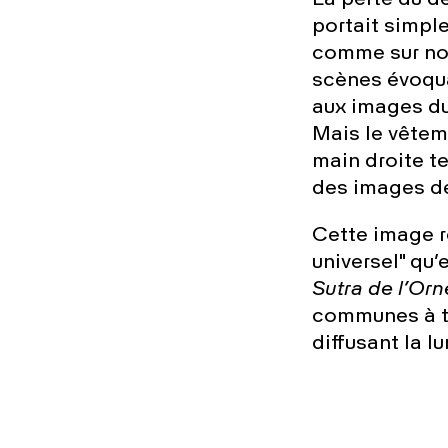
La perte du d
portait simple
comme sur nom
scènes évoqua
aux images du
Mais le vêteme
main droite te
des images d
Cette image ré
universel" qu’
Sutra de l’Orn
communes à to
diffusant la 