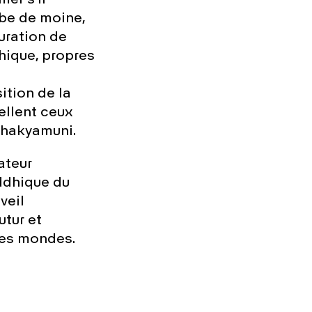
er s’il
obe de moine,
uration de
hique, propres
ition de la
ellent ceux
Shakyamuni.
ateur
uddhique du
veil
tur et
des mondes.