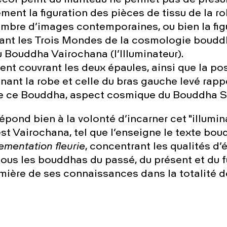
écor peint du manteau ne permet pas de présum
ment la figuration des pièces de tissu de la r
bre d’images contemporaines, ou bien la fig
nt les Trois Mondes de la cosmologie boudd
 Bouddha Vairochana (l’Illuminateur).
nt couvrant les deux épaules, ainsi que la pos
nant la robe et celle du bras gauche levé rapp
e ce Bouddha, aspect cosmique du Bouddha 
pond bien à la volonté d’incarner cet "illumin
est Vairochana, tel que l’enseigne le texte bo
ementation fleurie
, concentrant les qualités d’é
us les bouddhas du passé, du présent et du fu
lumière de ses connaissances dans la totalité 