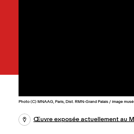
Photo (C) MNAAG, Paris, Dist. RMN-Grand Palais / image mus
Œuvre exposée actuellement au Mu