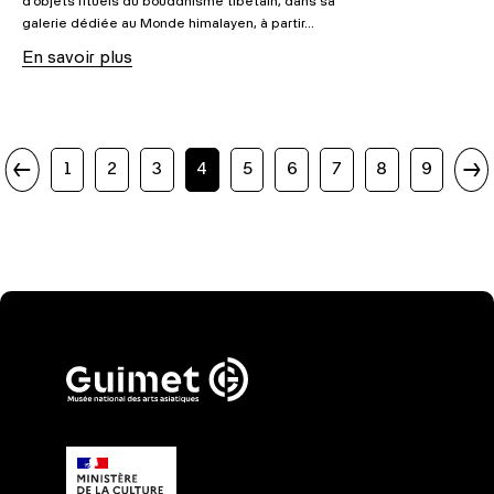
d'objets rituels du bouddhisme tibétain, dans sa
galerie dédiée au Monde himalayen, à partir...
En savoir plus
irst
1
2
3
4
5
6
7
8
9
Las