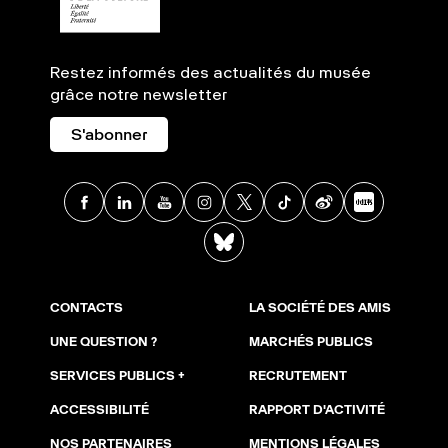
Restez informés des actualités du musée
grâce notre newsletter
S'abonner
Facebook
Linkedin
Youtube
Instagram
X
TikTok
Weibo
Xia
BlueSky
CONTACTS
LA SOCIÉTÉ DES AMIS
UNE QUESTION ?
MARCHÉS PUBLICS
SERVICES PUBLICS +
RECRUTEMENT
ACCESSIBILITÉ
RAPPORT D'ACTIVITÉ
NOS PARTENAIRES
MENTIONS LÉGALES