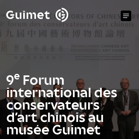
Panneau de gestion des cookies
O
e
9
Forum
international des
conservateurs
d’art chinois au
musée Guimet