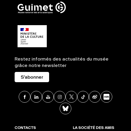
Restez informés des actualités du musée
grâce notre newsletter
S'abonner
Facebook
Linkedin
Youtube
Instagram
X
TikTok
Weibo
Xia
BlueSky
CONTACTS
LA SOCIÉTÉ DES AMIS