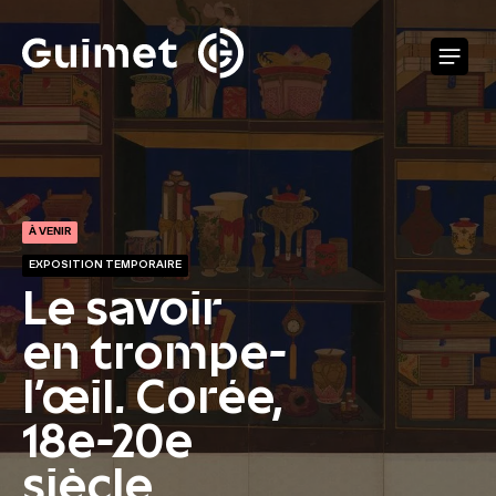
Panneau de gestion des cookies
O
À VENIR
EXPOSITION TEMPORAIRE
Le savoir
en trompe-
l’œil. Corée,
18e-20e
siècle