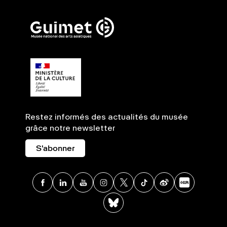
Restez informés des actualités du musée
grâce notre newsletter
S'abonner
Facebook
Linkedin
Youtube
Instagram
X
TikTok
Weibo
Xia
BlueSky