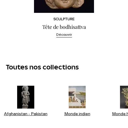
SCULPTURE
Tête de bodhisattva
Découvrir
Toutes nos collections
Afghanistan - Pakistan
Monde indien
Monde h