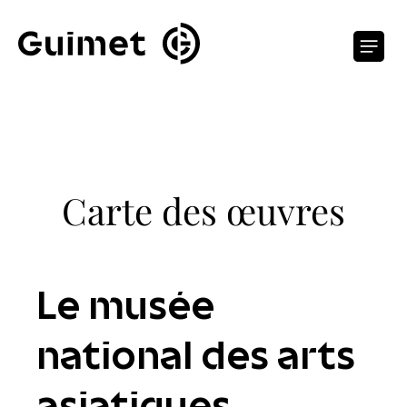
Panneau de gestion des cookies
O
Carte des œuvres
Le musée
national des arts
asiatiques