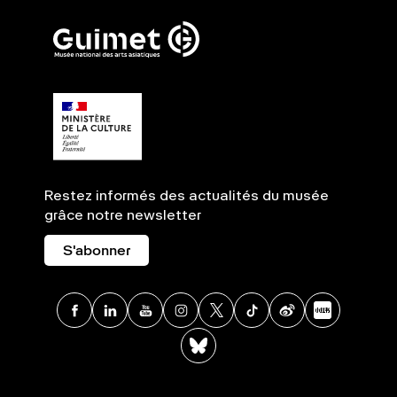
Restez informés des actualités du musée
grâce notre newsletter
S'abonner
Facebook
Linkedin
Youtube
Instagram
X
TikTok
Weibo
Xia
BlueSky