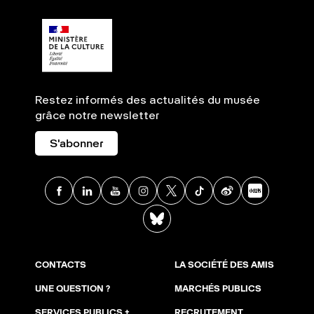
Restez informés des actualités du musée
grâce notre newsletter
S'abonner
Facebook
Linkedin
Youtube
Instagram
X
TikTok
Weibo
Xia
BlueSky
CONTACTS
LA SOCIÉTÉ DES AMIS
UNE QUESTION ?
MARCHÉS PUBLICS
SERVICES PUBLICS +
RECRUTEMENT