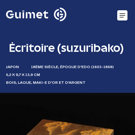
Panneau de gestion des cookies
O
Écritoire (suzuribako)
JAPON
18ÈME SIÈCLE, ÉPOQUE D’EDO (1603-1868)
5,2 X 9,7 X 13,9 CM
BOIS, LAQUE, MAKI-E D’OR ET D’ARGENT