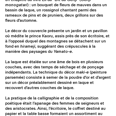
un chapitre du livre LII du "Dit du Genji" (
Genji
monogatari
) : un bouquet de fleurs de mauves dans un
bassin de laque, un rossignol chantant parmi des
rameaux de pins et de pruniers, deux grillons sur des
fleurs d’automne.
Le décor du couvercle présente un jardin et un pavillon
où médite le prince Kaoru, assis près de son écritoire, et
à l’opposé duquel des montagnes se détachent sur un
fond en
hirameji
, suggérant des crépuscules à la
manière des paysages du
Yamato-e
.
La laque est étalée sur une âme de bois en plusieurs
couches, avec des temps de séchage et de ponçage
indépendants. La technique du décor
maki-e
(peinture
parsemée) consiste à semer de la poudre d’or et d’argent
sur un décor préalablement dessiné en laque et
recouvert d’autres couches de laque.
La pratique de la calligraphie et de la composition
poétique était l’apanage des femmes de seigneurs et
des aristocrates. Ainsi, l’écritoire, le coffret destiné au
papier et la table basse formaient un assortiment au