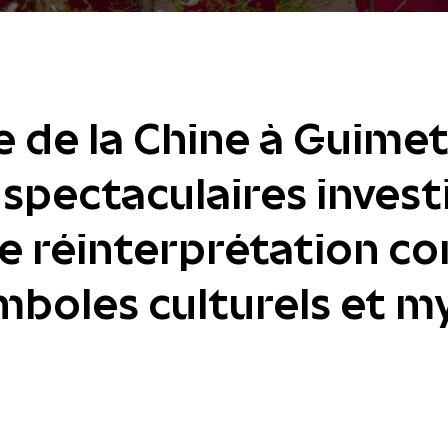
e de la Chine à Guimet,
pectaculaires investi
e réinterprétation c
mboles culturels et 