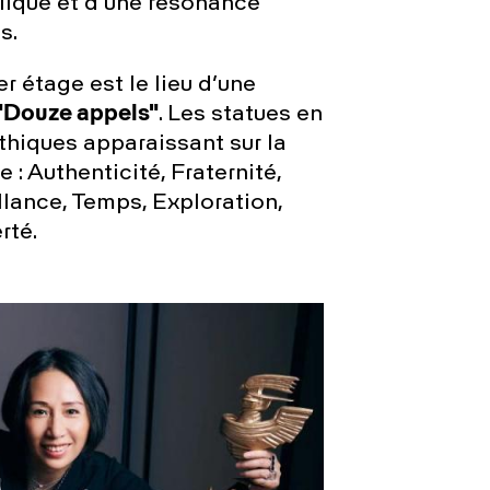
ique et d’une résonance
s.
r étage est le lieu d’une
"Douze appels"
. Les statues en
hiques apparaissant sur la
 : Authenticité, Fraternité,
illance, Temps, Exploration,
rté.