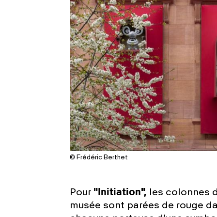
© Frédéric Berthet
Pour
"Initiation",
les colonnes d
musée sont parées de rouge da