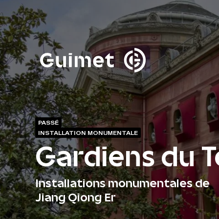
Panneau de gestion des cookies
Fermer la modale de 
PASSÉ
INSTALLATION MONUMENTALE
Gardiens du 
Installations monumentales de
Jiang Qiong Er