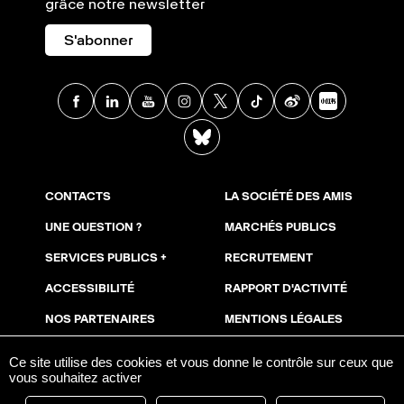
grâce notre newsletter
S'abonner
Facebook
Linkedin
Youtube
Instagram
X
TikTok
Weibo
Xia
BlueSky
CONTACTS
LA SOCIÉTÉ DES AMIS
UNE QUESTION ?
MARCHÉS PUBLICS
SERVICES PUBLICS +
RECRUTEMENT
ACCESSIBILITÉ
RAPPORT D'ACTIVITÉ
NOS PARTENAIRES
MENTIONS LÉGALES
NOUS SOUTENIR
COOKIES
Ce site utilise des cookies et vous donne le contrôle sur ceux que
vous souhaitez activer
ESPACE PRESSE
AVIS DE PUBLICITÉ