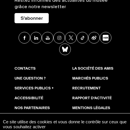
Restez informés des actualités du musée
grâce notre newsletter
S'abonner
Facebook
Linkedin
Youtube
Instagram
X
TikTok
Weibo
Xia
BlueSky
CONTACTS
LA SOCIÉTÉ DES AMIS
UNE QUESTION ?
MARCHÉS PUBLICS
SERVICES PUBLICS +
RECRUTEMENT
ACCESSIBILITÉ
RAPPORT D'ACTIVITÉ
NOS PARTENAIRES
MENTIONS LÉGALES
NOUS SOUTENIR
COOKIES
Ce site utilise des cookies et vous donne le contrôle sur ceux que
vous souhaitez activer
ESPACE PRESSE
AVIS DE PUBLICITÉ