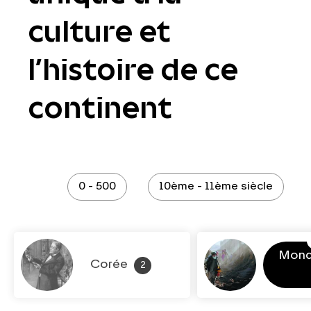
culture et
l’histoire de ce
continent
0 - 500
10ème - 11ème siècle
Mond
Corée
2