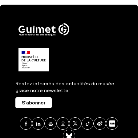
Restez informés des actualités du musée
grâce notre newsletter
S'abonner
Facebook
Linkedin
Youtube
Instagram
X
TikTok
Weibo
Xia
BlueSky