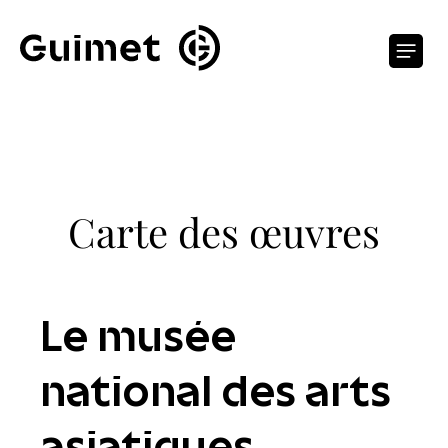
Panneau de gestion des cookies
O
Carte des œuvres
Le musée
national des arts
asiatiques