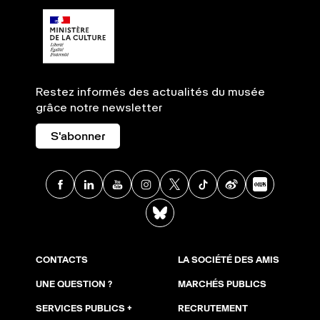
Restez informés des actualités du musée
grâce notre newsletter
S'abonner
Facebook
Linkedin
Youtube
Instagram
X
TikTok
Weibo
Xia
BlueSky
CONTACTS
LA SOCIÉTÉ DES AMIS
UNE QUESTION ?
MARCHÉS PUBLICS
SERVICES PUBLICS +
RECRUTEMENT