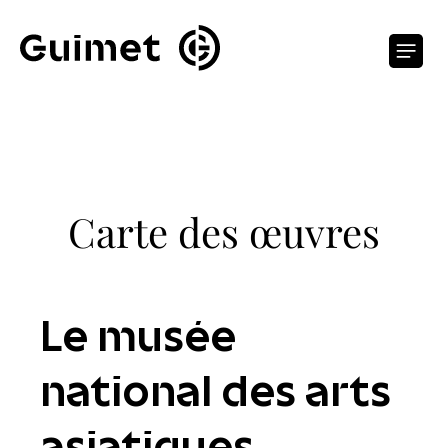
Panneau de gestion des cookies
O
Carte des œuvres
Le musée
national des arts
asiatiques