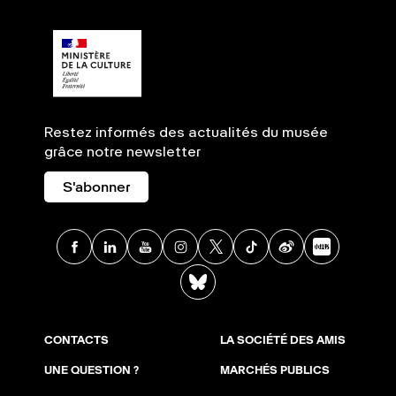
Restez informés des actualités du musée
grâce notre newsletter
S'abonner
Facebook
Linkedin
Youtube
Instagram
X
TikTok
Weibo
Xia
BlueSky
CONTACTS
LA SOCIÉTÉ DES AMIS
UNE QUESTION ?
MARCHÉS PUBLICS