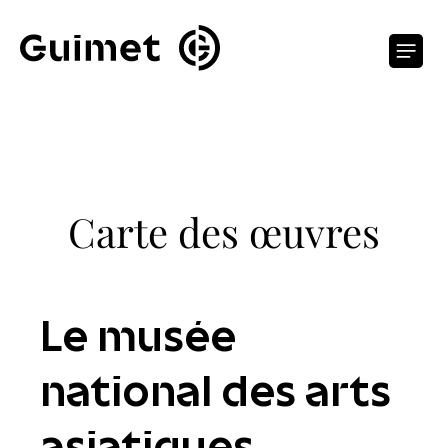
Panneau de gestion des cookies
O
Carte des œuvres
Le musée
national des arts
asiatiques