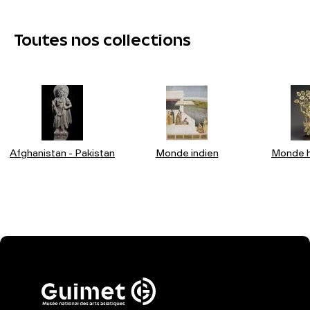
Toutes nos collections
Afghanistan - Pakistan
Monde indien
Monde h