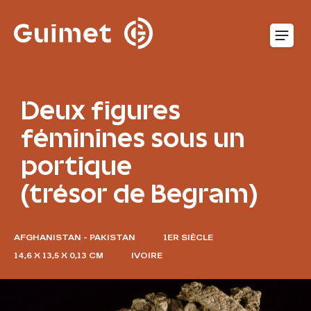
Panneau de gestion des cookies
O
Deux figures
féminines sous un
portique
(trésor de Begram)
AFGHANISTAN - PAKISTAN
1ER SIÈCLE
14,6 X 13,5 X 0,13 CM
IVOIRE