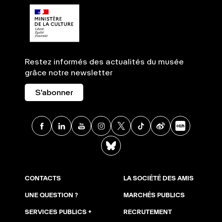
Restez informés des actualités du musée
grâce notre newsletter
S'abonner
Facebook
Linkedin
Youtube
Instagram
X
TikTok
Weibo
Xia
BlueSky
CONTACTS
LA SOCIÉTÉ DES AMIS
UNE QUESTION ?
MARCHÉS PUBLICS
SERVICES PUBLICS +
RECRUTEMENT