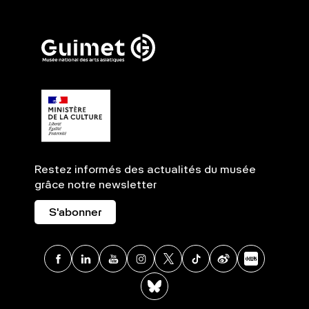
Restez informés des actualités du musée
grâce notre newsletter
S'abonner
Facebook
Linkedin
Youtube
Instagram
X
TikTok
Weibo
Xia
BlueSky