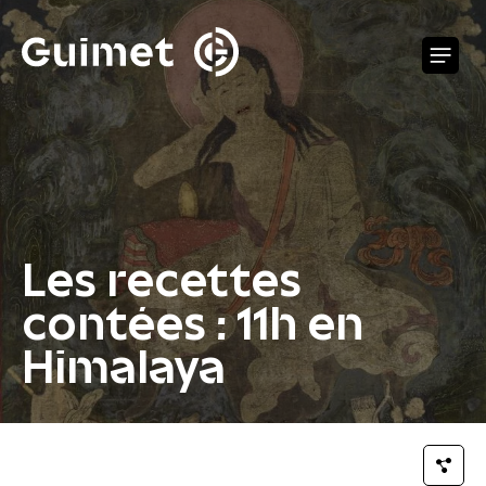
Panneau de gestion des cookies
O
Les recettes
contées : 11h en
Himalaya