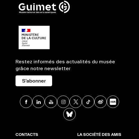
Restez informés des actualités du musée
grâce notre newsletter
S'abonner
Facebook
Linkedin
Youtube
Instagram
X
TikTok
Weibo
Xia
BlueSky
CONTACTS
LA SOCIÉTÉ DES AMIS