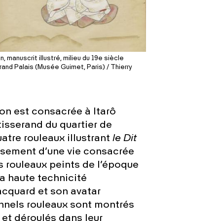
 manuscrit illustré, milieu du 19e siècle
nd Palais (Musée Guimet, Paris) / Thierry
on est consacrée à Itarô
tisserand du quartier de
uatre rouleaux illustrant
le Dit
issement d’une vie consacrée
s rouleaux peints de l’époque
la haute technicité
acquard et son avatar
nnels rouleaux sont montrés
 et déroulés dans leur