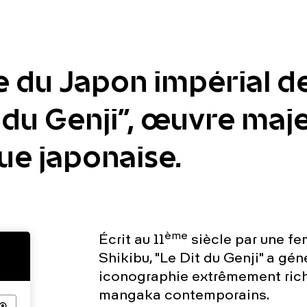
e du Japon impérial d
 du Genji", œuvre maje
que japonaise.
ème
Écrit au 11
siècle par une f
Shikibu, "Le Dit du Genji" a gé
iconographie extrêmement riche
mangaka contemporains.