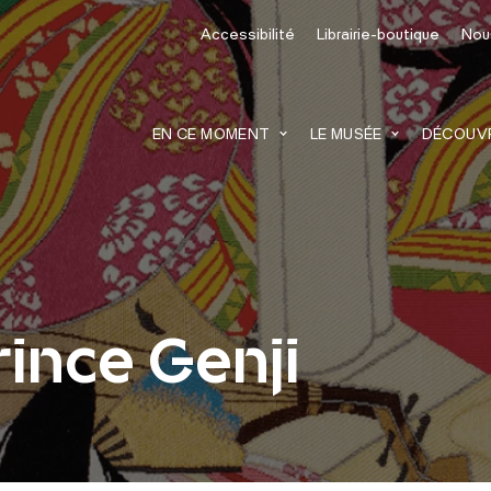
Accessibilité
Librairie-boutique
Nou
recherche
EN CE MOMENT
LE MUSÉE
DÉCOUVRI
rince Genji