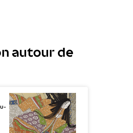
n autour de
du-