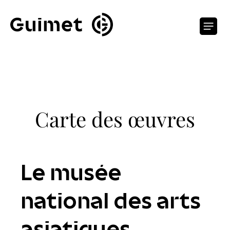
Panneau de gestion des cookies
O
Carte des œuvres
Le musée
national des arts
asiatiques