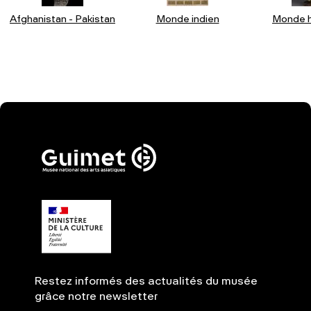
Afghanistan - Pakistan
Monde indien
Monde h
Restez informés des actualités du musée
grâce notre newsletter