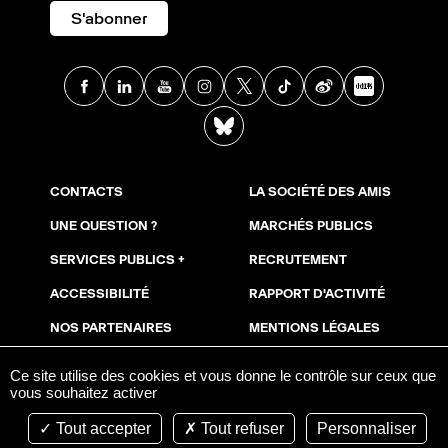
S'abonner
Facebook
Linkedin
Youtube
Instagram
X
TikTok
Weibo
Xia
BlueSky
CONTACTS
LA SOCIÉTÉ DES AMIS
UNE QUESTION ?
MARCHÉS PUBLICS
SERVICES PUBLICS +
RECRUTEMENT
ACCESSIBILITÉ
RAPPORT D'ACTIVITÉ
NOS PARTENAIRES
MENTIONS LÉGALES
NOUS SOUTENIR
COOKIES
Ce site utilise des cookies et vous donne le contrôle sur ceux que
vous souhaitez activer
ESPACE PRESSE
AVIS DE PUBLICITÉ
Tout accepter
Tout refuser
Personnaliser