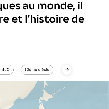
ques au monde, il
e et l’histoire de
nt JC
10ème siècle
10ème siècle - époque 
Scroll Right