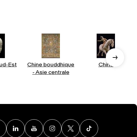
ud-Est
Chine bouddhique
Chine
- Asie centrale
Facebook
Linkedin
Youtube
Instagram
X
TikTok