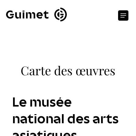
Panneau de gestion des cookies
O
Carte des œuvres
Le musée
national des arts
asiatiques