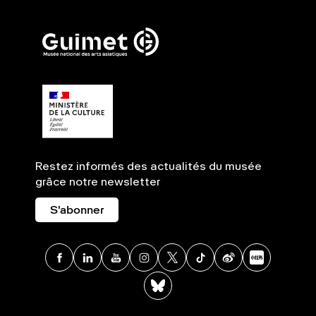
Restez informés des actualités du musée
grâce notre newsletter
S'abonner
Facebook
Linkedin
Youtube
Instagram
X
TikTok
Weibo
Xia
BlueSky