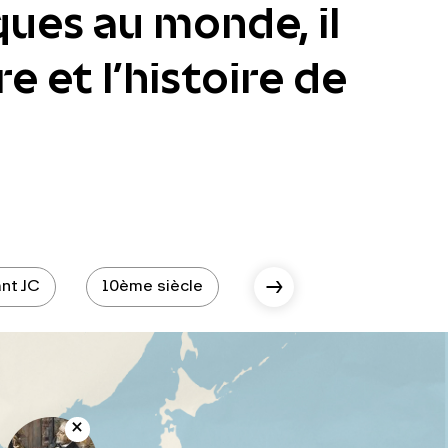
ques au monde, il
e et l’histoire de
nt JC
10ème siècle
10ème siècle - époque 
Scroll Right