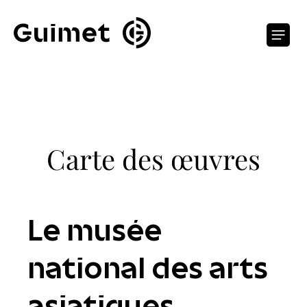
Panneau de gestion des cookies
O
Carte des œuvres
Le musée
national des arts
asiatiques