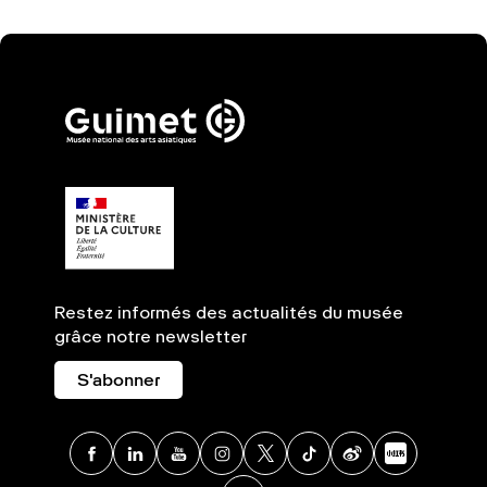
Restez informés des actualités du musée
grâce notre newsletter
S'abonner
Facebook
Linkedin
Youtube
Instagram
X
TikTok
Weibo
Xia