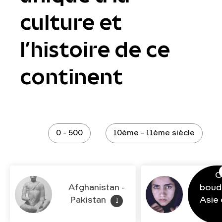
culture et
l’histoire de ce
continent
0 - 500
10ème - 11ème siècle
C
Afghanistan -
boud
Pakistan
Asie 
1