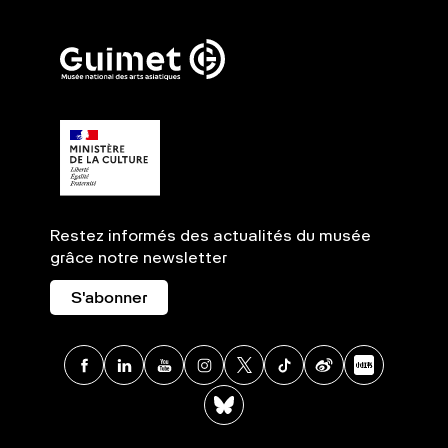
Restez informés des actualités du musée
grâce notre newsletter
S'abonner
Facebook
Linkedin
Youtube
Instagram
X
TikTok
Weibo
Xia
BlueSky