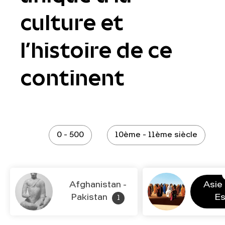
culture et
l’histoire de ce
continent
0 - 500
10ème - 11ème siècle
Afghanistan -
Asie
Pakistan
E
1