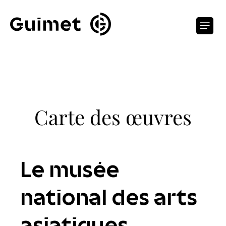
Panneau de gestion des cookies
O
Carte des œuvres
Le musée
national des arts
asiatiques