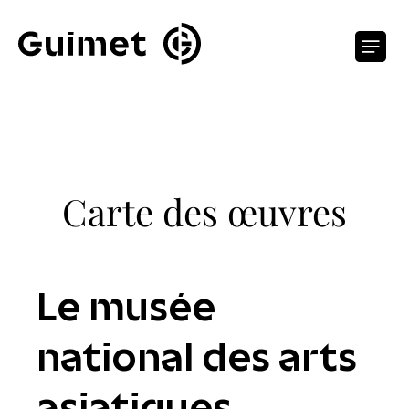
Panneau de gestion des cookies
O
Carte des œuvres
Le musée
national des arts
asiatiques