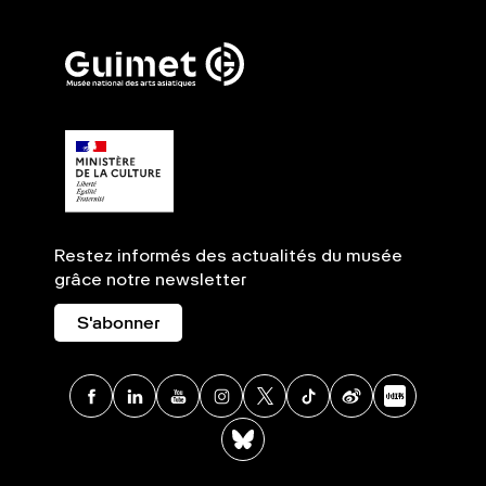
Restez informés des actualités du musée
grâce notre newsletter
S'abonner
Facebook
Linkedin
Youtube
Instagram
X
TikTok
Weibo
Xia
BlueSky