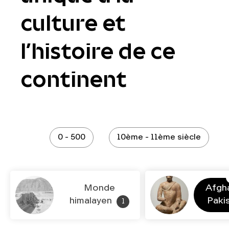
culture et
l’histoire de ce
continent
0 - 500
10ème - 11ème siècle
Monde
Afgha
himalayen
Paki
1