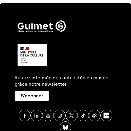
Restez informés des actualités du musée
grâce notre newsletter
S'abonner
Facebook
Linkedin
Youtube
Instagram
X
TikTok
Weibo
Xia
BlueSky