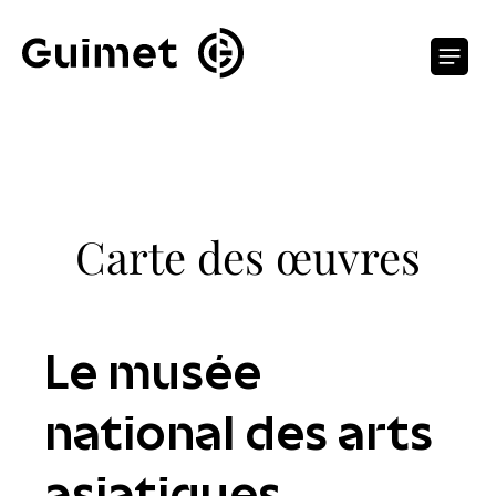
Panneau de gestion des cookies
O
Carte des œuvres
Le musée
national des arts
asiatiques