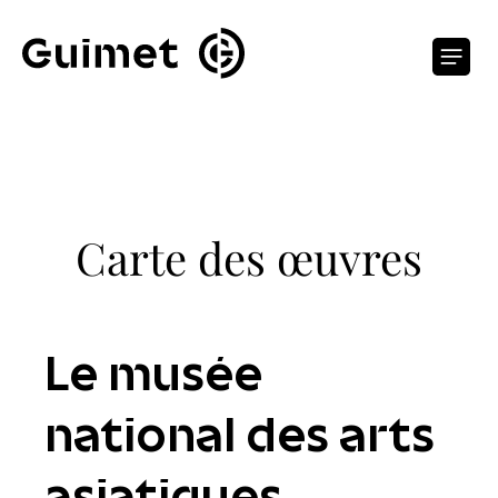
Panneau de gestion des cookies
O
Carte des œuvres
Le musée
national des arts
asiatiques