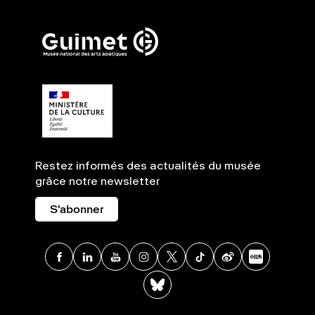
Restez informés des actualités du musée
grâce notre newsletter
S'abonner
Facebook
Linkedin
Youtube
Instagram
X
TikTok
Weibo
Xia
BlueSky