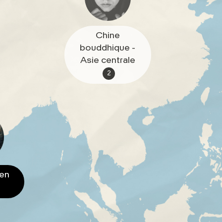
Chine
bouddhique -
Asie centrale
2
ien