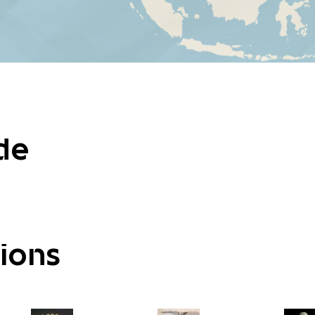
de
tions