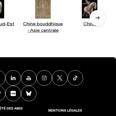
ud-Est
Chine bouddhique
Chine
- Asie centrale
Facebook
Linkedin
Youtube
Instagram
X
TikTok
Weibo
Xiaohongshu
BlueSky
ÉTÉ DES AMIS
MENTIONS LÉGALES