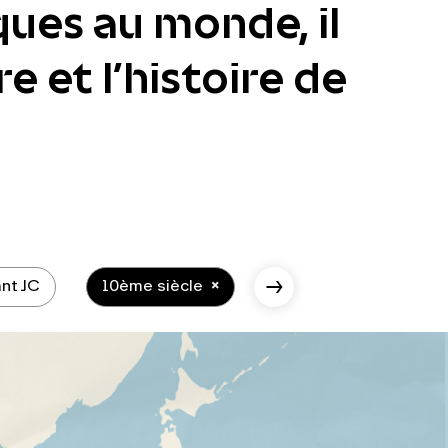
ques au monde, il
e et l’histoire de
nt JC
10ème siècle
10ème siècle - époqu
Scroll Right