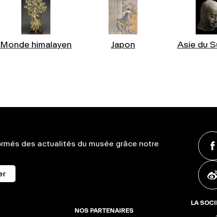
Monde himalayen
Japon
Asie du S
ormés des actualités du musée grâce notre
er
LA SOCI
NOS PARTENAIRES