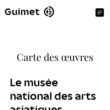
Panneau de gestion des cookies
O
Carte des œuvres
Le musée
national des arts
asiatiques