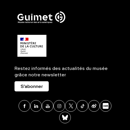
Restez informés des actualités du musée
grâce notre newsletter
S'abonner
Facebook
Linkedin
Youtube
Instagram
X
TikTok
Weibo
Xia
BlueSky