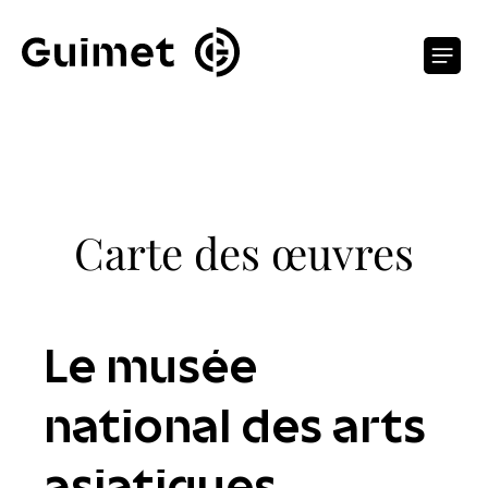
Panneau de gestion des cookies
O
Carte des œuvres
Le musée
national des arts
asiatiques