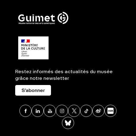
Restez informés des actualités du musée
grâce notre newsletter
S'abonner
Facebook
Linkedin
Youtube
Instagram
X
TikTok
Weibo
Xia
BlueSky