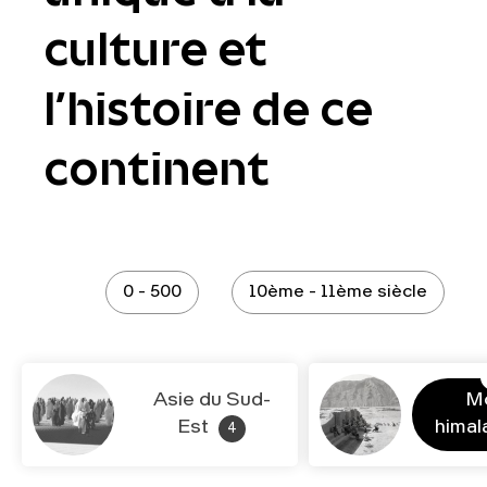
culture et
l’histoire de ce
continent
0 - 500
10ème - 11ème siècle
Asie du Sud-
M
Est
hima
4