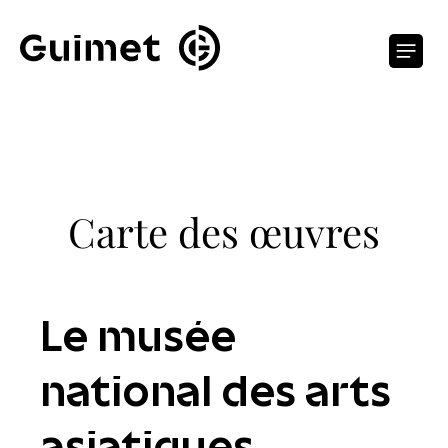
Panneau de gestion des cookies
O
Carte des œuvres
Le musée
national des arts
asiatiques