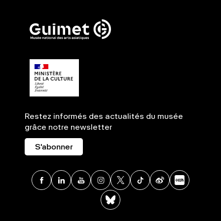
Restez informés des actualités du musée
grâce notre newsletter
S'abonner
Facebook
Linkedin
Youtube
Instagram
X
TikTok
Weibo
Xia
BlueSky