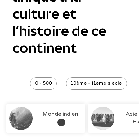
culture et
l’histoire de ce
continent
0 - 500
10ème - 11ème siècle
Monde indien
Asie
E
1