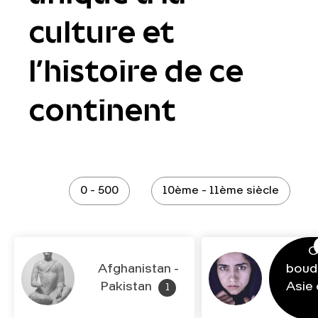
culture et
l’histoire de ce
continent
0 - 500
10ème - 11ème siècle
C
Afghanistan -
boud
Pakistan
Asie 
1