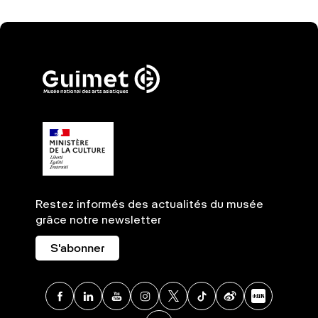
Restez informés des actualités du musée
grâce notre newsletter
S'abonner
Facebook
Linkedin
Youtube
Instagram
X
TikTok
Weibo
Xia