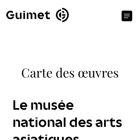
Panneau de gestion des cookies
O
Carte des œuvres
Le musée
national des arts
asiatiques