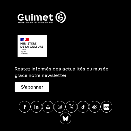
Restez informés des actualités du musée
grâce notre newsletter
S'abonner
Facebook
Linkedin
Youtube
Instagram
X
TikTok
Weibo
Xia
BlueSky