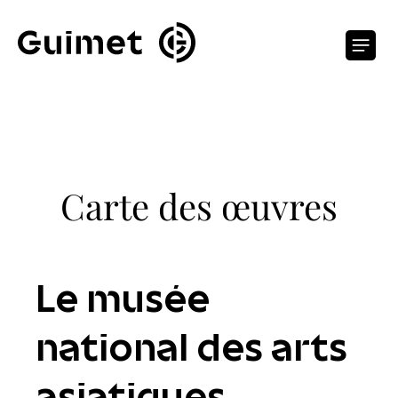
Panneau de gestion des cookies
O
Carte des œuvres
Le musée
national des arts
asiatiques