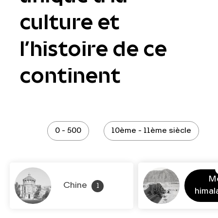
culture et
l’histoire de ce
continent
0 - 500
10ème - 11ème siècle
M
Chine
1
hima