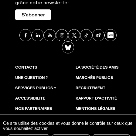
grâce notre newsletter
S'abonner
Facebook
Linkedin
Youtube
Instagram
X
TikTok
Weibo
Xia
BlueSky
CONTACTS
LA SOCIÉTÉ DES AMIS
UNE QUESTION ?
MARCHÉS PUBLICS
SERVICES PUBLICS +
RECRUTEMENT
ACCESSIBILITÉ
RAPPORT D'ACTIVITÉ
NOS PARTENAIRES
MENTIONS LÉGALES
NOUS SOUTENIR
COOKIES
Ce site utilise des cookies et vous donne le contrôle sur ceux que
vous souhaitez activer
ESPACE PRESSE
AVIS DE PUBLICITÉ