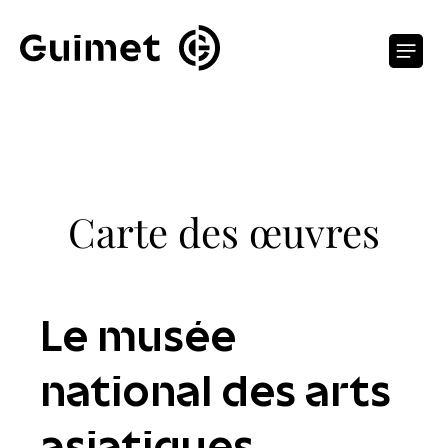
Panneau de gestion des cookies
O
Carte des œuvres
Le musée
national des arts
asiatiques