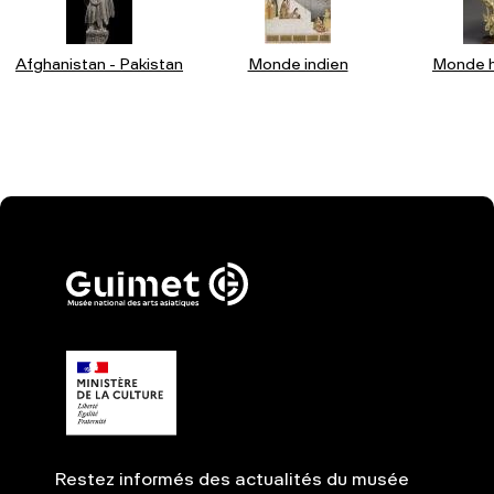
Afghanistan - Pakistan
Monde indien
Monde h
Restez informés des actualités du musée