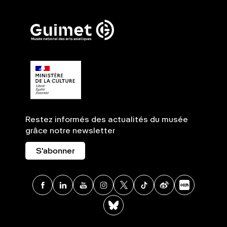
Restez informés des actualités du musée
grâce notre newsletter
S'abonner
Facebook
Linkedin
Youtube
Instagram
X
TikTok
Weibo
Xia
BlueSky