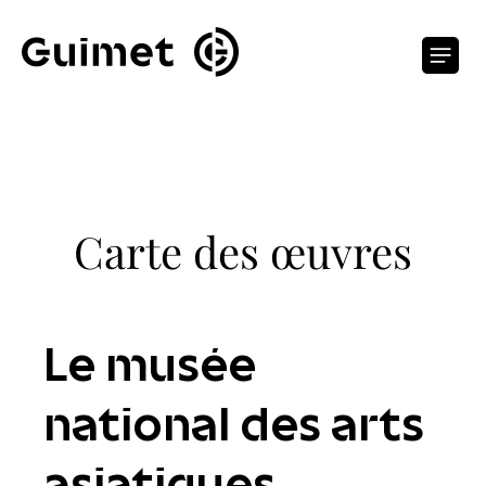
Panneau de gestion des cookies
O
Carte des œuvres
Le musée
national des arts
asiatiques