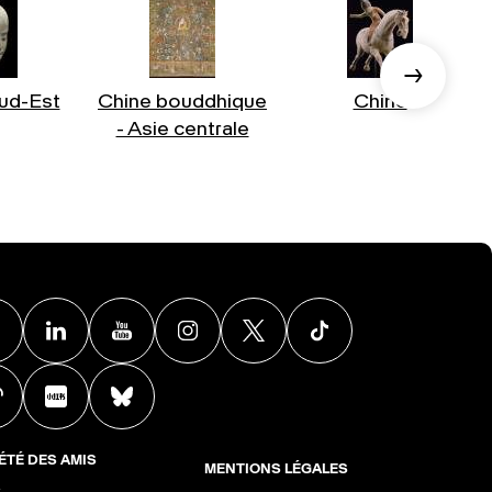
ud-Est
Chine bouddhique
Chine
- Asie centrale
Facebook
Linkedin
Youtube
Instagram
X
TikTok
Weibo
Xiaohongshu
BlueSky
ÉTÉ DES AMIS
MENTIONS LÉGALES