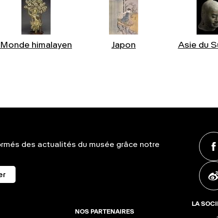
Monde himalayen
Japon
Asie du S
ormés des actualités du musée grâce notre
er
LA SOCI
NOS PARTENAIRES