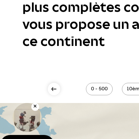
plus complètes col
vous propose un ac
ce continent
Scroll Left
0 - 500
10èm