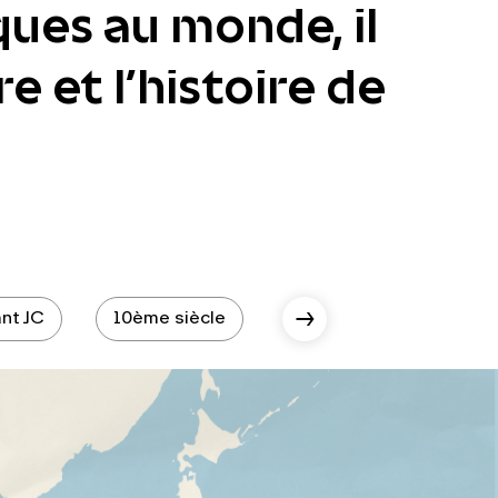
ques au monde, il
e et l’histoire de
nt JC
10ème siècle
10ème siècle - époque 
Scroll Right